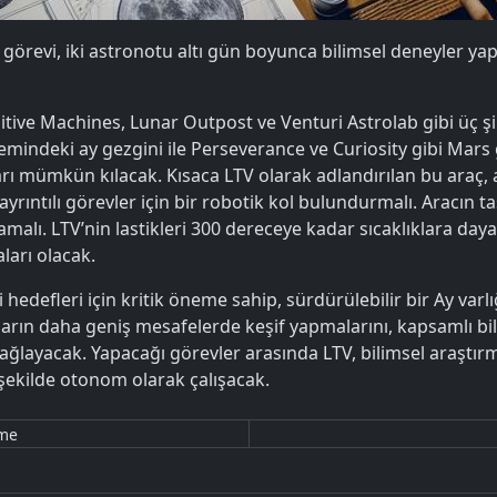
 görevi, iki astronotu altı gün boyunca bilimsel deneyler ya
tive Machines, Lunar Outpost ve Venturi Astrolab gibi üç şir
nemindeki ay gezgini ile Perseverance ve Curiosity gibi Mars 
mümkün kılacak. Kısaca LTV olarak adlandırılan bu araç, aşı
rıntılı görevler için bir robotik kol bulundurmalı. Aracın ta
alı. LTV’nin lastikleri 300 dereceye kadar sıcaklıklara day
ları olacak.
i hedefleri için kritik öneme sahip, sürdürülebilir bir Ay var
arın daha geniş mesafelerde keşif yapmalarını, kapsamlı bil
i sağlayacak. Yapacağı görevler arasında LTV, bilimsel araştı
şekilde otonom olarak çalışacak.
eme