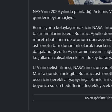
NASA'nın 2029 yılında planladığı Artemis V
göndermeyi amaçlıyor.
Bu misyonu kolaylaştırmak için NASA, Intui
tasarlamalarını istedi. Bu araç, Apollo dö
mürettebatlı hem de otonom operasyonları 
astronotu tam donanımlı olarak taşırken, ay
dalgalandığı zorlu Ay ortamına uyum sağlam
koşullarda çalışabilecek ileri düzey batarya
LTV’nin geliştirilmesi, NASA'nın uzun vadel
Mars’a göndermek gibi. Bu araç, astronotl
üssü için gerekli altyapıyı inşa etmelerin
boyunca süren hedeflerini destekleyecek 
6528 görüntül