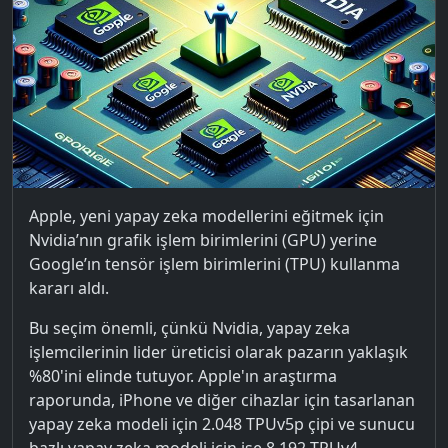
Apple, yeni yapay zeka modellerini eğitmek için
Nvidia’nın grafik işlem birimlerini (GPU) yerine
Google’ın tensör işlem birimlerini (TPU) kullanma
kararı aldı.
Bu seçim önemli, çünkü Nvidia, yapay zeka
işlemcilerinin lider üreticisi olarak pazarın yaklaşık
%80'ini elinde tutuyor. Apple'ın araştırma
raporunda, iPhone ve diğer cihazlar için tasarlanan
yapay zeka modeli için 2.048 TPUv5p çipi ve sunucu
bazlı yapay zeka modeli için ise 8.192 TPUv4